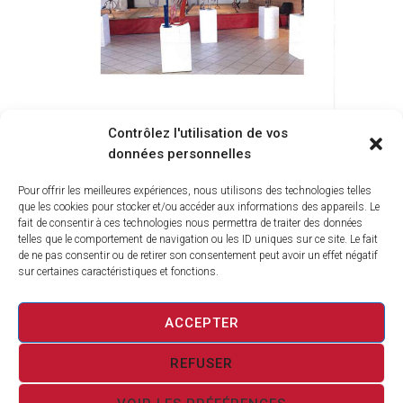
EXPO 2018 BILAN-09
Contrôlez l'utilisation de vos
données personnelles
38
VIEWS
0
LIKES
Pour offrir les meilleures expériences, nous utilisons des technologies telles
NAVIGATION
PUBLISHED IN
PREVIOUS
que les cookies pour stocker et/ou accéder aux informations des appareils. Le
DE
POST:
fait de consentir à ces technologies nous permettra de traiter des données
L’ARTICLE
telles que le comportement de navigation ou les ID uniques sur ce site. Le fait
LES MANIFESTATIONS
de ne pas consentir ou de retirer son consentement peut avoir un effet négatif
sur certaines caractéristiques et fonctions.
4 MAI 2015
ACCEPTER
REFUSER
civracsurdordogne & vinitice.fr © 2026 All rights
reserved.
Terms of use
and
Privacy Policy