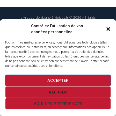
civracsurdordogne & vinitice.fr © 2026 All rights
reserved.
Terms of use
and
Privacy Policy
Contrôlez l'utilisation de vos
données personnelles
Pour offrir les meilleures expériences, nous utilisons des technologies telles
que les cookies pour stocker et/ou accéder aux informations des appareils. Le
fait de consentir à ces technologies nous permettra de traiter des données
telles que le comportement de navigation ou les ID uniques sur ce site. Le fait
de ne pas consentir ou de retirer son consentement peut avoir un effet négatif
sur certaines caractéristiques et fonctions.
ACCEPTER
REFUSER
VOIR LES PRÉFÉRENCES