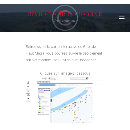
CIVRAC SUR DORDOGNE
Votre commune !
Retrouvez ici la carte interactive de Gironde
Haut Méga, vous pourrez suivre le déploiement
sur Votre commune : Civrac-sur-Dordogne !
Cliquez sur l’image ci-dessous