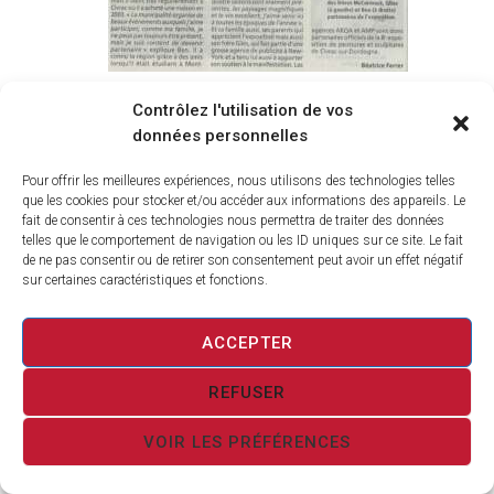
Contrôlez l'utilisation de vos
ARTICLES DE PRESSE:
AMÉNAGEMENT DE BOURG À CIVRAC
données personnelles
SUR DORDOGNE
Pour offrir les meilleures expériences, nous utilisons des technologies telles
que les cookies pour stocker et/ou accéder aux informations des appareils. Le
fait de consentir à ces technologies nous permettra de traiter des données
telles que le comportement de navigation ou les ID uniques sur ce site. Le fait
de ne pas consentir ou de retirer son consentement peut avoir un effet négatif
sur certaines caractéristiques et fonctions.
ACCEPTER
REFUSER
VOIR LES PRÉFÉRENCES