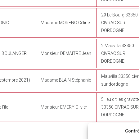
29 Le Bourg 33350
TONIC
Madame MORENO Céline
CIVRAC SUR
DORDOGNE
2 Mauvilla 33350
U BOULANGER
Monsieur DEMAITRE Jean
CIVRAC SUR
DORDOGNE
Mauvilla 33350 civ
eptembre 2021)
Madame BLAIN Stéphanie
sur dordogne
5 lieu dit les gravot
l’île
Monsieur EMERY Olivier
33350 CIVRAC SUR
DORDOGNE
Contrô