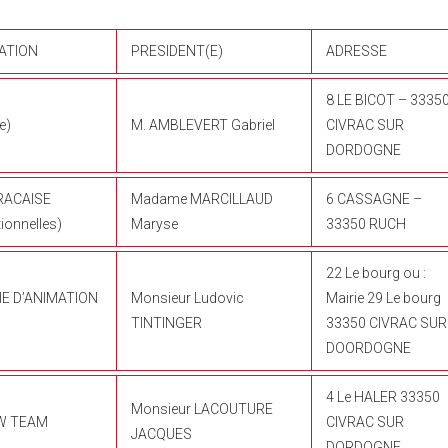
ATION
PRESIDENT(E)
ADRESSE
8 LE BICOT – 3335
e)
M. AMBLEVERT Gabriel
CIVRAC SUR
DORDOGNE
RACAISE
Madame MARCILLAUD
6 CASSAGNE –
tionnelles)
Maryse
33350 RUCH
22 Le bourg ou :
IE D’ANIMATION
Monsieur Ludovic
Mairie 29 Le bourg
TINTINGER
33350 CIVRAC SUR
DOORDOGNE
4 Le HALER 33350
Monsieur LACOUTURE
W TEAM
CIVRAC SUR
JACQUES
DORDOGNE