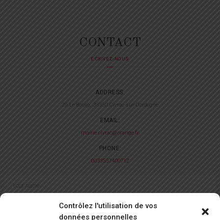
CONTACT
ECRIVEZ-NOUS
ADDRESS:
29 Le Bourg, 33350 Civrac-sur-Dordogne
EMAIL:
mairie.civrac@orange.fr
PHONE:
0033557400712
Contrôlez l'utilisation de vos
données personnelles