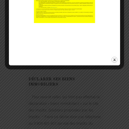
04
DÉCLARER SES BIENS
IMMOBILIERS
Pour ceux et celles qui n’ont pas effectué la
déclaration « biens immobiliers » sur le site
des impôts. Solutions proposées par les
impôts: – Faire sa déclaration par téléphone
au 0 809 401 401 service des impôts du