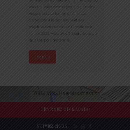
paru au Journal Officiel du 3 mai 2023, dont
vous trouverez copie ci-jointe, au titre des
mouvements de terrain différentiels
consécutifs à la sécheresse et à la
réhydratation des sols en Gironde pour
l’année 2022. Vous avez 30 jours à compter
du 3 Mai pour déclarer à…
Lire plus
VOUS AVEZ UNE QUESTION ?
DEVENEZ CIVRACAIS !
SUIVEZ-NOUS :