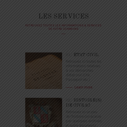
LES SERVICES
RETROUVEZ TOUTES LES INFORMATIONS & SERVICES
DE VOTRE COMMUNE
01/
ÉTAT CIVIL
Retrouvez ici toutes les
informations relatives
à vos démarches
d’état civil (CNI,
Passeport etc.)
Learn more
02/
HISTOIRE(S)
DE CIVRAC
Retrouvez ici un peu
de l’histoire civracaise
par quelques archives
et autre documents…