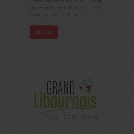
lundi au vendredi de 8h30 à 19h. – Prendre
rendez vous auprès de la « Maison France
Services » de Castillon la bataille.…
Lire plus