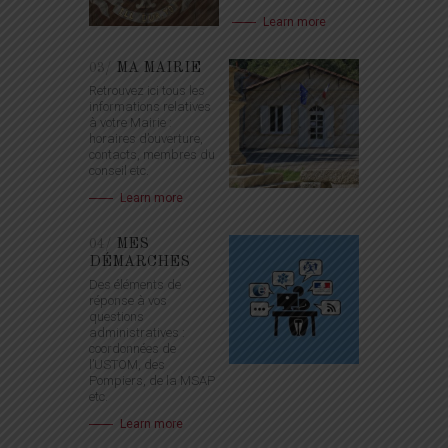
Learn more
03/
MA MAIRIE
Retrouvez ici tous les
informations relatives
à votre Mairie :
horaires d’ouverture,
contacts, membres du
conseil etc.
Learn more
04/
MES
DÉMARCHES
Des éléments de
réponse à vos
questions
administratives :
coordonnées de
l’USTOM, des
Pompiers, de la MSAP
etc.
Learn more