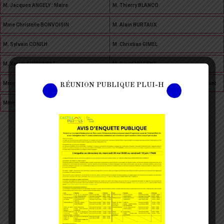
M. Jacques ANGELY : Maire
M. Thierry BLANCO
Mme Christelle BONVOISIN
M. Alain BURTAUX
M. Sylvain CONILH
M. Christian GIMEL
M. Xavier GUIRONNET
M. David MILCENT
Mme Anita SARTRAN : Deuxième adjointe
M. Dominique TOURTEAU : Premier adjoint
RÉUNION PUBLIQUE PLUI-H
Mme Géraldine WILHELM
LES DERNIÈRES
NOUVELLES
CIVRAC NEWS, CE QUI S'EST PASSÉ SUR VOTRE
COMMUNE
01
02
03