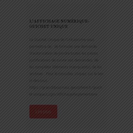
L’AFFICHAGE NUMÉRIQUE-
GUICHET UNIQUE
Le Guichet Unique de l’Urbanisme vous
permettra de : de formuler une demande
d’autorisation de joindre toutes les pièces
justificatives de suivre ses demandes, de
les compléter (éléments manquants), de les
archiver… Pour le consulter, cliquez sur le lien
ci-dessous :
https://grandlibournais.geosphere.fr/guich
et-unique/Login/AffichageReglementaire
Lire plus