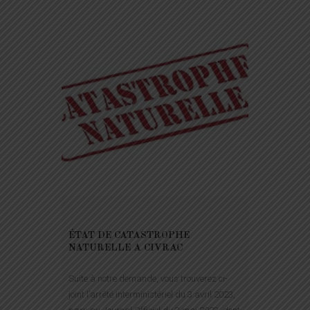
ÉTAT DE CATASTROPHE
NATURELLE A CIVRAC
Suite à notre demande, vous trouverez ci-
joint l’arrêté interministériel du 3 avril 2023,