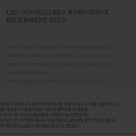
LES CONSEILLERS MUNICIPAUX
RÉCEMMENT ÉLUS
Comme vous le savez, les élections municipales sont
désormais passées et entérinées. Voilà pourquoi nous
tenons à vous présenter tous les membres de cette
nouvelle mandature …
Jacques Angely – Maire de Civrac-sur-Dordogne
AVEC UNE PARTICIPATION DE 92.64%, UN RECORD,
NOTRE COMMUNE PEUT ÊTRE FIÈRE
DE SON DYNAMISME DÉMOCRATIQUE !
VOICI TOUTES NOS CONSEILLÈRES ET TOUS NOS
CONSEILLERS MUNICIPAUX ÉLUS :