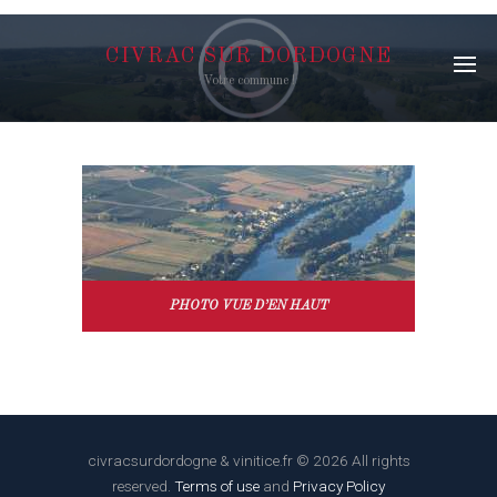
CIVRAC SUR DORDOGNE
Votre commune !
PHOTO VUE D’EN HAUT
civracsurdordogne & vinitice.fr © 2026 All rights
reserved.
Terms of use
and
Privacy Policy