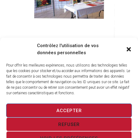
EXPO 2018 BILAN-02
Contrôlez l'utilisation de vos
données personnelles
264
VIEWS
0
LIKES
Pour offrir les meilleures expériences, nous utilisons des technologies telles
NAVIGATION
PUBLISHED IN
PREVIOUS
que les cookies pour stocker et/ou accéder aux informations des appareils. Le
DE
POST:
fait de consentir à ces technologies nous permettra de traiter des données
L’ARTICLE
telles que le comportement de navigation ou les ID uniques sur ce site. Le fait
LES MANIFESTATIONS
de ne pas consentir ou de retirer son consentement peut avoir un effet négatif
sur certaines caractéristiques et fonctions.
4 MAI 2015
ACCEPTER
REFUSER
civracsurdordogne & vinitice.fr © 2026 All rights
reserved.
Terms of use
and
Privacy Policy