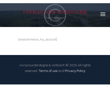
CIVRAC SUR DORDOGNE
Votre commune !
[woocommerce_my_account]
civracsurdordogne & vinitice.fr © 2026 All rights
reserved.
Terms of use
and
Privacy Policy