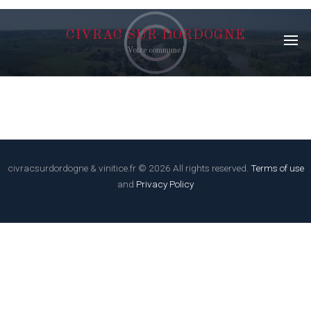
CIVRAC SUR DORDOGNE
Votre commune !
civracsurdordogne & vinitice.fr © 2026 All rights reserved.
Terms of use
and
Privacy Policy