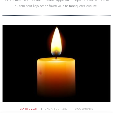
votre commune après avoir installé l’application cliquez sur le cœur à côté
du nom pour l’ajouter en favori vous ne manquerez aucune…
3 AVRIL 2021
UNCATEGORIZED
0
COMMENTS