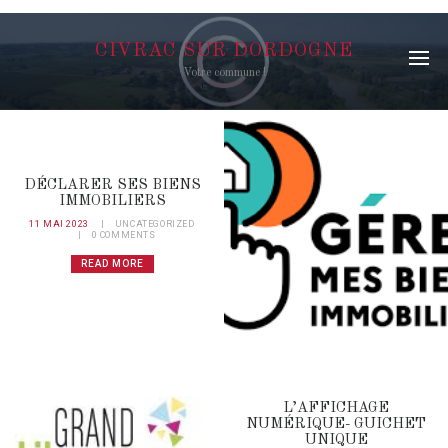
CIVRAC SUR DORDOGNE
Votre commune !
DÉCLARER SES BIENS
IMMOBILIERS
11 MAI 2023
UNCATEGORIZED
0
COMMENTS
READ MORE
L’AFFICHAGE
NUMÉRIQUE- GUICHET
UNIQUE