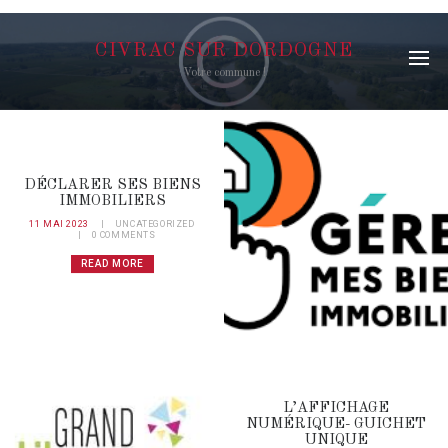
CIVRAC SUR DORDOGNE
Votre commune !
DÉCLARER SES BIENS
IMMOBILIERS
11 MAI 2023
UNCATEGORIZED
0
COMMENTS
READ MORE
L’AFFICHAGE
NUMÉRIQUE- GUICHET
UNIQUE